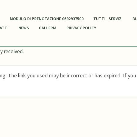
MODULO DI PRENOTAZIONE 0692937500
TUTTI I SERVIZI
B
ATTI
NEWS
GALLERIA
PRIVACY POLICY
y received.
g. The link you used may be incorrect or has expired. If you