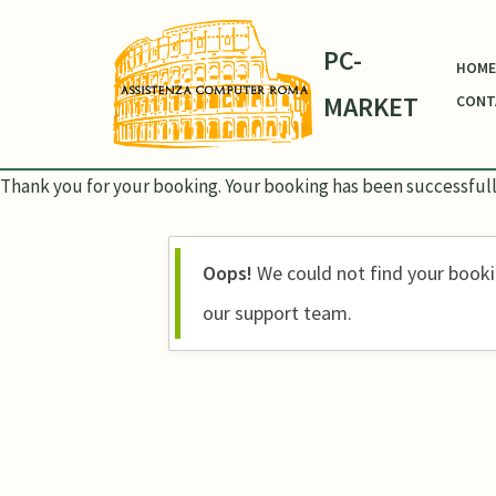
PC-
Vai
HOME
al
MARKET
CONT
contenuto
Thank you for your booking. Your booking has been successfull
Oops!
We could not find your bookin
our support team.